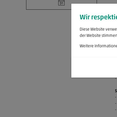
Datenschutz
T
Wir respekt
B
-
Diese Website verwen
-
der Website stimmen 
-
Weitere Information
S
-
-
-
-
S
-
-
-