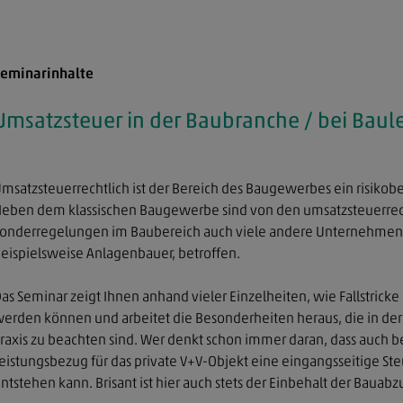
eminarinhalte
Umsatzsteuer in der Baubranche / bei Baul
msatzsteuerrechtlich ist der Bereich des Baugewerbes ein risikobe
eben dem klassischen Baugewerbe sind von den umsatzsteuerrec
onderregelungen im Baubereich auch viele andere Unternehmen
eispielsweise Anlagenbauer, betroffen.
as Seminar zeigt Ihnen anhand vieler Einzelheiten, wie Fallstric
erden können und arbeitet die Besonderheiten heraus, die in der
raxis zu beachten sind. Wer denkt schon immer daran, dass auch 
eistungsbezug für das private V+V-Objekt eine eingangsseitige St
ntstehen kann. Brisant ist hier auch stets der Einbehalt der Bauabz