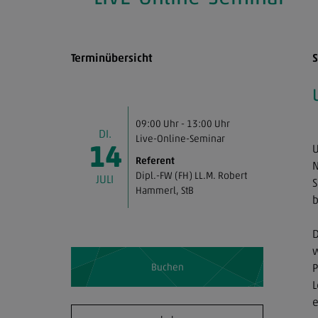
Der Verband
Terminübersicht
S
Mitgliedschaft
Fortbildung & Seminare
09:00 Uhr - 13:00 Uhr
DI.
Live-Online-Seminar
14
U
Referent
Service
N
Dipl.-FW (FH) LL.M. Robert
JULI
S
Hammerl
, StB
b
StBdirekt
D
w
Kontakt
P
Buchen
L
Impressum
e