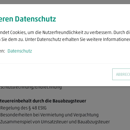
hemenübersicht
ieren Datenschutz
auleistungen in der Umsatzsteuer
 Rechtliche Grundlagen im nationalen und Unions-Recht
det Cookies, um die Nutzerfreundlichkeit zu verbessern. Durch d
 Definition des Bauleisters
Sie dem zu. Unter Datenschutz erhalten Sie weitere Informatione
 Definition der Bauleistung
en:
Datenschutz
teuerentstehung in der Umsatzsteuer
 Zeitpunkt der Leistungserbringung
 Abgrenzung von Teilleistung und Anzahlung
ABBREC
 Sicherungseinbehalte und Entgeltminderungen
 Schlussrechnung/Endrechnung
teuereinbehalt durch die Bauabzugsteuer
 Regelung des § 48 EStG
 Besonderheiten bei Vermietung und Verpachtung
 Zusammenspiel von Umsatzsteuer und Bauabzugsteuer