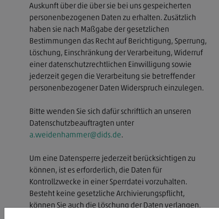
Auskunft über die über sie bei uns gespeicherten
personenbezogenen Daten zu erhalten. Zusätzlich
haben sie nach Maßgabe der gesetzlichen
Bestimmungen das Recht auf Berichtigung, Sperrung,
Löschung, Einschränkung der Verarbeitung, Widerruf
einer datenschutzrechtlichen Einwilligung sowie
jederzeit gegen die Verarbeitung sie betreffender
personenbezogener Daten Widerspruch einzulegen.
Bitte wenden Sie sich dafür schriftlich an unseren
Datenschutzbeauftragten unter
a.weidenhammer@dids.de
.
Um eine Datensperre jederzeit berücksichtigen zu
können, ist es erforderlich, die Daten für
Kontrollzwecke in einer Sperrdatei vorzuhalten.
Besteht keine gesetzliche Archivierungspflicht,
können Sie auch die Löschung der Daten verlangen.
Andernfalls sperren wir die Daten, sofern Sie das