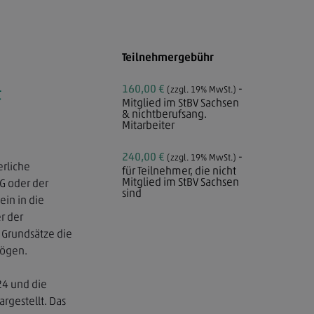
Teilnehmergebühr
160,00 €
-
t
(zzgl. 19% MwSt.)
Mitglied im StBV Sachsen
& nichtberufsang.
Mitarbeiter
240,00 €
-
(zzgl. 19% MwSt.)
erliche
für Teilnehmer, die nicht
Mitglied im StBV Sachsen
G oder der
sind
in in die
r der
r Grundsätze die
mögen.
4 und die
gestellt. Das