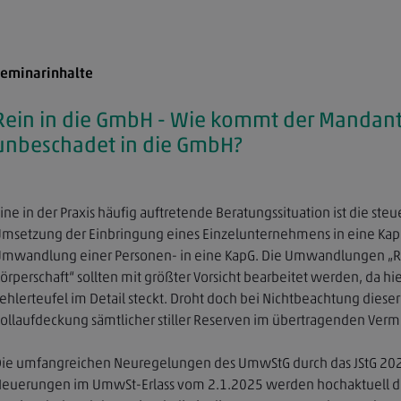
eminarinhalte
Rein in die GmbH - Wie kommt der Mandan
unbeschadet in die GmbH?
ine in der Praxis häufig auftretende Beratungssituation ist die steu
msetzung der Einbringung eines Einzelunternehmens in eine Kap
mwandlung einer Personen- in eine KapG. Die Umwandlungen „Re
örperschaft“ sollten mit größter Vorsicht bearbeitet werden, da hie
ehlerteufel im Detail steckt. Droht doch bei Nichtbeachtung diese
ollaufdeckung sämtlicher stiller Reserven im übertragenden Ver
ie umfangreichen Neuregelungen des UmwStG durch das JStG 202
euerungen im UmwSt-Erlass vom 2.1.2025 werden hochaktuell dar