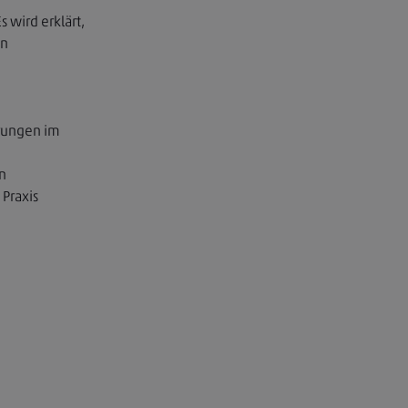
 wird erklärt,
en
erungen im
n
 Praxis