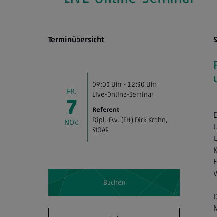
Terminübersicht
S
Der Verband
Mitgliedschaft
09:00 Uhr - 12:30 Uhr
FR.
Live-Online-Seminar
Fortbildung & Seminare
7
Referent
E
Dipl.-Fw. (FH) Dirk Krohn
,
NOV.
U
Service
StOAR
U
K
StBdirekt
F
V
Buchen
Kontakt
D
N
Impressum