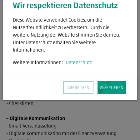
Wir respektieren Datenschutz
– DATEV DMS
- Ablage-Knigge
Diese Website verwendet Cookies, um die
- Dokumentenkorb und Posteingangsassistent
Nutzerfreundlichkeit zu verbessern. Durch die
- Suche
weitere Nutzung der Website stimmen Sie dem zu.
- Digitale Jahresabschluss-/Einkommensteuer-
Unter Datenschutz erhalten Sie weitere
Aufzeichnungen
Informationen.
- Vorgangsmappe
Weitere Informationen:
Datenschutz
– Digitaler Rechnungsversand
– Vorteile und Nutzen eines QM mit ProCheck
ABBRECHEN
AKZEPTIEREN
- Aufbau Programm
- Prozesse
- Checklisten
– Digitale Kommunikation
- Email-Verschlüsselung
- Digitale Kommunikation mit der Finanzverwaltung