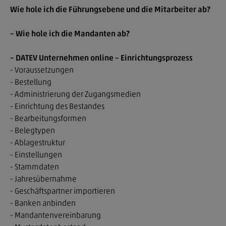
Wie hole ich die Führungsebene und die Mitarbeiter ab?
– Wie hole ich die Mandanten ab?
– DATEV Unternehmen online – Einrichtungsprozess
- Voraussetzungen
- Bestellung
- Administrierung der Zugangsmedien
Der Verband
- Einrichtung des Bestandes
- Bearbeitungsformen
- Belegtypen
Mitgliedschaft
- Ablagestruktur
- Einstellungen
Fortbildung & Seminare
- Stammdaten
- Jahresübernahme
- Geschäftspartner importieren
Service
- Banken anbinden
- Mandantenvereinbarung
StBdirekt