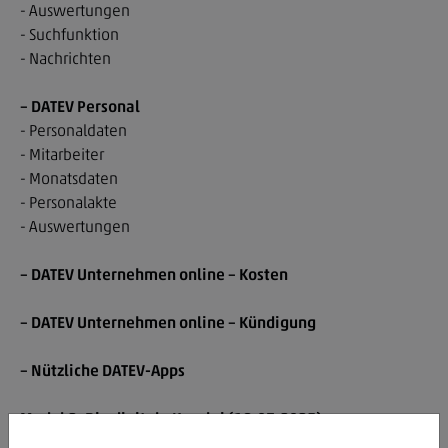
- Auswertungen
- Suchfunktion
- Nachrichten
– DATEV Personal
- Personaldaten
- Mitarbeiter
- Monatsdaten
- Personalakte
- Auswertungen
– DATEV Unternehmen online – Kosten
– DATEV Unternehmen online – Kündigung
– Nützliche DATEV-Apps
Modul 2: Die digitale Kanzlei (18.07.2025)